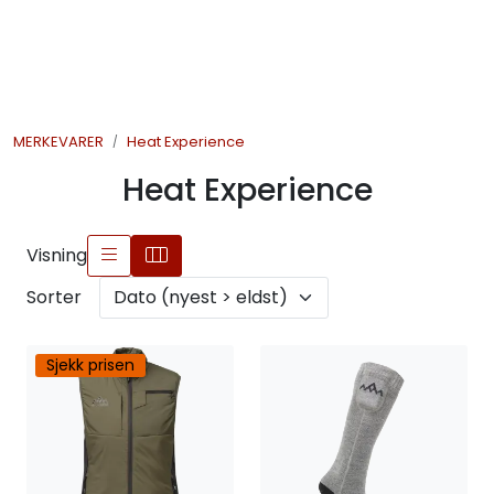
Skip to main content
JAKT
MERKEVARER
Heat Experience
FISKE
Heat Experience
FRILUFTSLIV
Visning
SOMMERSALG FISKE
Sorter
Sjekk prisen