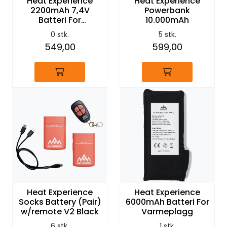
Heat Experience
Heat Experience
2200mAh 7,4V
Powerbank
Batteri For
10.000mAh
Varmehansker 2pk
0 stk.
5 stk.
549,00
599,00
Heat Experience
Heat Experience
Socks Battery (Pair)
6000mAh Batteri For
w/remote V2 Black
Varmeplagg
6 stk.
1 stk.