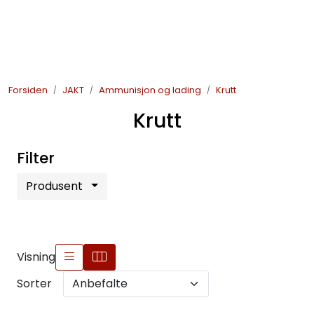
Skip to main content
JAKT
Forsiden
JAKT
Ammunisjon og lading
Krutt
FISKE
Krutt
FRILUFTSLIV
Filter
SOMMERSALG FISKE
Produsent
Visning
Sorter