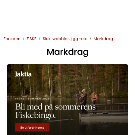
Skip to main content
JAKT
Forsiden
FISKE
Sluk, wobbler, jigg -etc
Markdrag
FISKE
Markdrag
FRILUFTSLIV
SOMMERSALG FISKE