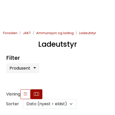
Skip to main content
JAKT
Forsiden
JAKT
Ammunisjon og lading
Ladeutstyr
FISKE
Ladeutstyr
FRILUFTSLIV
Filter
SOMMERSALG FISKE
Produsent
Visning
Sorter