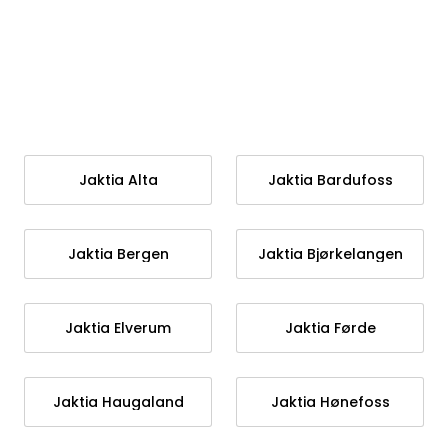
Skip to main content
JAKT
FISKE
Jaktia Alta
Jaktia Bardufoss
FRILUFTSLIV
SOMMERSALG FISKE
Jaktia Bergen
Jaktia Bjørkelangen
Jaktia Elverum
Jaktia Førde
Jaktia Haugaland
Jaktia Hønefoss