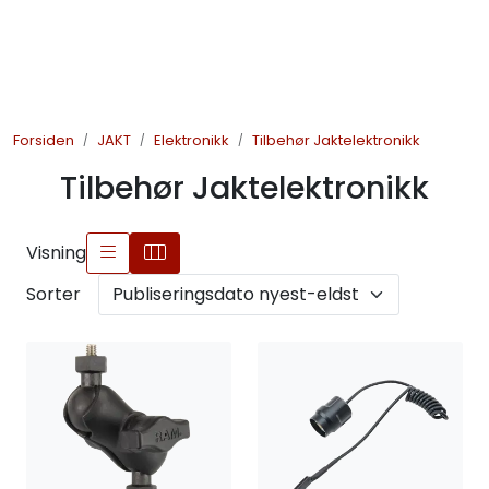
Skip to main content
JAKT
Forsiden
JAKT
Elektronikk
Tilbehør Jaktelektronikk
FISKE
Tilbehør Jaktelektronikk
FRILUFTSLIV
Visning
SOMMERSALG FISKE
Sorter