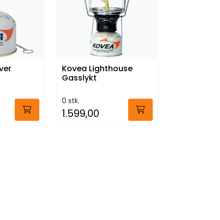
ver
Kovea Lighthouse
Gasslykt
0 stk.
1.599,00