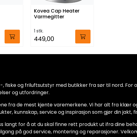
Kovea Cap Heater
Varmegitter
1 stk.
449,00
 fiske og friluftsutstyr med butikker fra sør til nord. For oss
lser og utfordringer.
ne fra de mest kjente varemerkene. Vi har alt fra klær og
dukter, kunnskap, service og inspirasjon som gjør din jakt, f
ss langt for å at du skal finne rett produkt ut ifra dine be
ha tilgang på god service, montering og reparasjoner. Vel