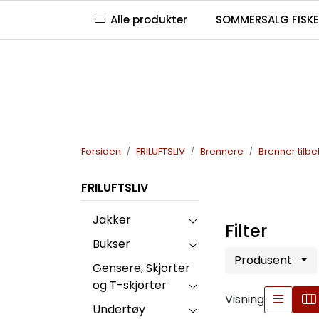
Skip to main content
|
|
|
Alle produkter
SOMMERSALG FISKE
Kontakt oss
Våre butikker
Club Jaktia
G
Forsiden
FRILUFTSLIV
Brennere
Brenner tilb
FRILUFTSLIV
Jakker
Filter
Bukser
Produsent
Gensere, Skjorter
og T-skjorter
Visning
Undertøy