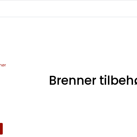
|
|
|
avekort
Infosenter
Ledige Stillinger
NJFF Medlemstilbud
ehør
Brenner tilbeh