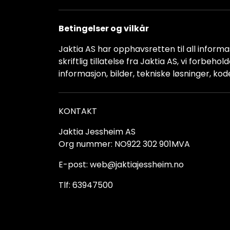
Betingelser og vilkår
Jaktia AS har opphavsretten til all informas
skriftlig tillatelse fra Jaktia AS, vi forbeh
informasjon, bilder, tekniske løsninger, kod
KONTAKT
Jaktia Jessheim AS
Org nummer: NO922 302 901MVA
E-post: web@jaktiajessheim.no
Tlf: 63947500