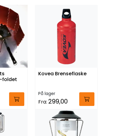
ts
Kovea Brenseflaske
-foldet
På lager
299,00
Fra: