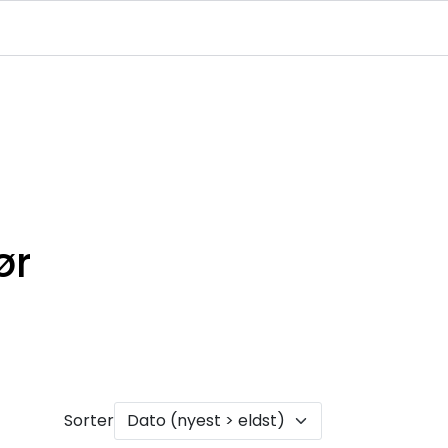
Infosenter
Logg inn
ør
Sorter