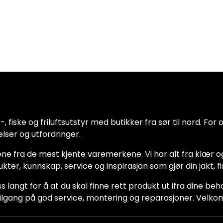
 fiske og friluftsutstyr med butikker fra sør til nord. For oss
lser og utfordringer.
ne fra de mest kjente varemerkene. Vi har alt fra klær og
dukter, kunnskap, service og inspirasjon som gjør din jakt, f
ss langt for å at du skal finne rett produkt ut ifra dine be
ha tilgang på god service, montering og reparasjoner. Vel