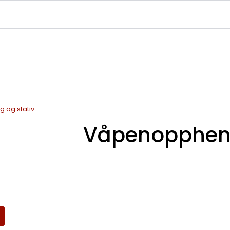
|
|
|
avekort
Infosenter
Ledige Stillinger
NJFF Medlemstilbud
 og stativ
Våpenopphe