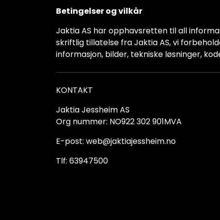
Betingelser og vilkår
Jaktia AS har opphavsretten til all informas
skriftlig tillatelse fra Jaktia AS, vi forbeh
informasjon, bilder, tekniske løsninger, kod
KONTAKT
Jaktia Jessheim AS
Org nummer: NO922 302 901MVA
E-post: web@jaktiajessheim.no
Tlf: 63947500