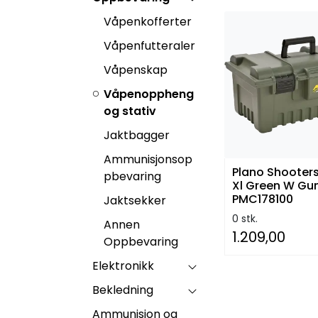
Våpenkofferter
Våpenfutteraler
Våpenskap
Våpenoppheng
og stativ
Jaktbagger
Ammunisjonsop
Plano Shooter
pbevaring
Xl Green W Gu
PMC178100
Jaktsekker
0 stk.
Annen
1.209,00
Oppbevaring
Elektronikk
Bekledning
Ammunisjon og