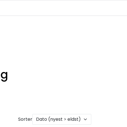
Infosenter
Logg inn
ng
Sorter