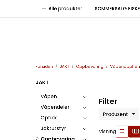
Skip to main content
|
|
|
Alle produkter
SOMMERSALG FISKE
Kontakt oss
Våre butikker
Club Jaktia
G
Forsiden
JAKT
Oppbevaring
Våpenoppheng
JAKT
Våpen
Filter
Våpendeler
Produsent
Optikk
Jaktutstyr
Visning
Oppbevaring