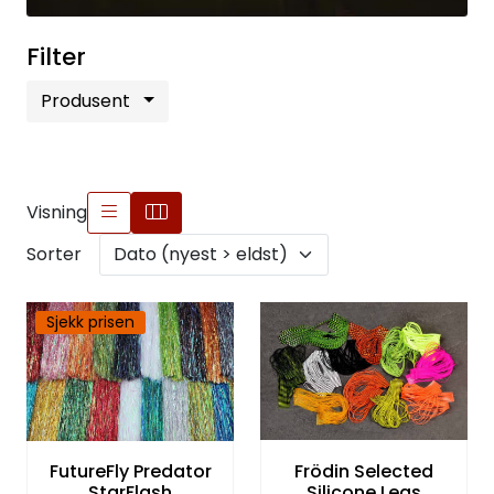
Filter
Produsent
Visning
Sorter
Sjekk prisen
Frödin Selected
FutureFly Predator
Silicone Legs
StarFlash