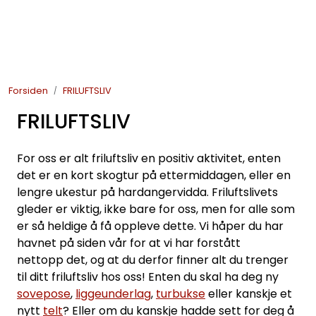
Skip to main content
JAKT
Forsiden
FRILUFTSLIV
FISKE
FRILUFTSLIV
FRILUFTSLIV
For oss er alt friluftsliv en positiv aktivitet, enten
SOMMERSALG FISKE
det er en kort skogtur på ettermiddagen, eller en
lengre ukestur på hardangervidda. Friluftslivets
gleder er viktig, ikke bare for oss, men for alle som
er så heldige å få oppleve dette. Vi håper du har
havnet på siden vår for at vi har forstått
nettopp det, og at du derfor finner alt du trenger
til ditt friluftsliv hos oss! Enten du skal ha deg ny
sovepose
,
liggeunderlag
,
turbukse
eller kanskje et
nytt
telt
? Eller om du kanskje hadde sett for deg å