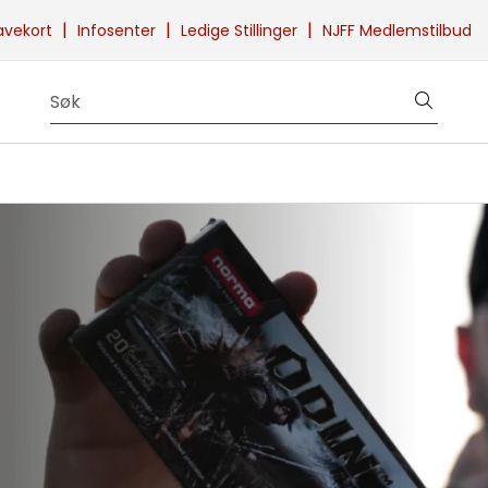
|
|
|
avekort
Infosenter
Ledige Stillinger
NJFF Medlemstilbud