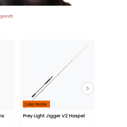
SJEKK PRISEN
SJEKK PRISEN
ns
Prey Light Jigger V2 Haspel
Lawson Arc