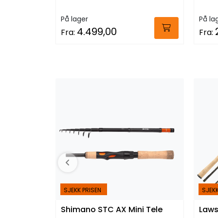
På lager
På la
4.499,00
Fra:
Fra:
SJEKK PRISEN
SJEKK
Shimano STC AX Mini Tele
Laws