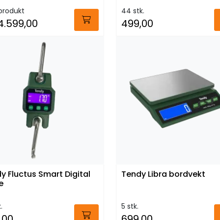
produkt
44 stk.
4.599,00
499,00
y Fluctus Smart Digital
Tendy Libra bordvekt
e
.
5 stk.
,00
699,00