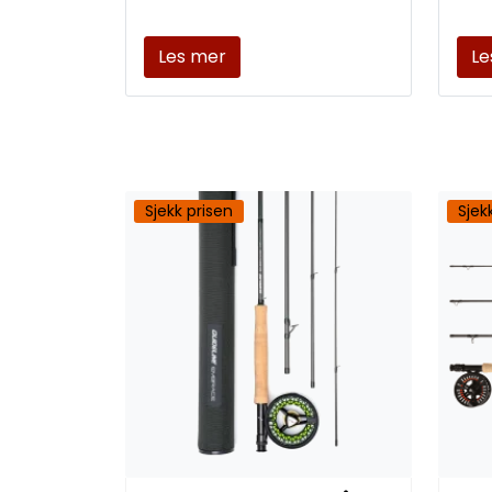
Les mer
Le
Sjekk prisen
Sjek