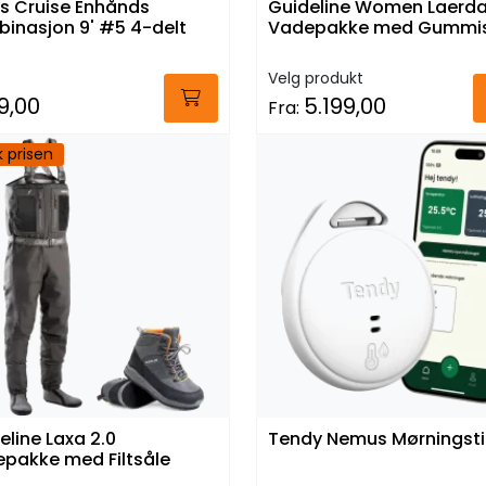
s Cruise Enhånds
Guideline Women Laerda
inasjon 9' #5 4-delt
Vadepakke med Gummis
Velg produkt
9,00
5.199,00
Fra:
k prisen
eline Laxa 2.0
Tendy Nemus Mørningst
pakke med Filtsåle