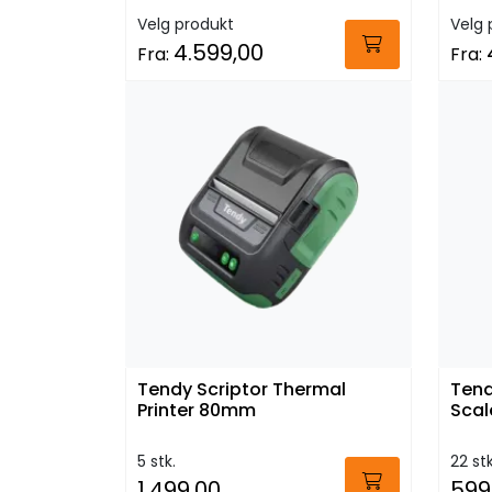
Velg produkt
Velg 
4.599,00
Fra:
Fra:
Tendy Scriptor Thermal
Tend
Printer 80mm
Scal
5 stk.
22 stk
1.499,00
599