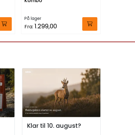
Kombo
Phantom 
På lager
På lager
1.299,00
2.799
Fra:
Fra:
Klar til 10. august?