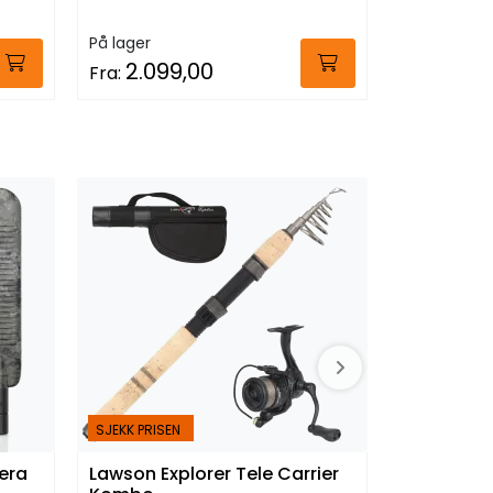
På lager
På lager
2.099,00
889,
Fra:
Fra:
SJEKK PRISEN
SJEKK PRISEN
era
Lawson Explorer Tele Carrier
Alfa Breg