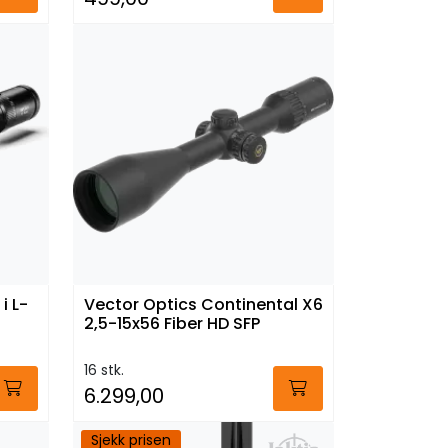
i L-
Vector Optics Continental X6
2,5-15x56 Fiber HD SFP
16 stk.
6.299,00
Sjekk prisen