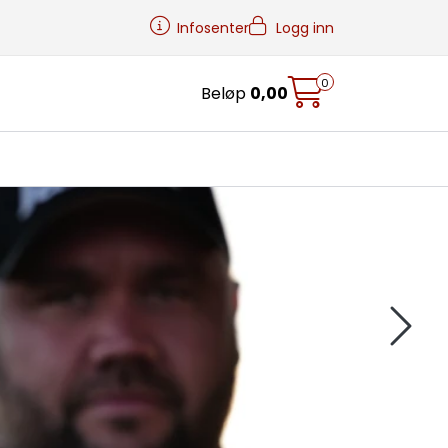
Infosenter
Logg inn
0
Beløp
0,00