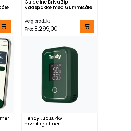
l
Guideline Driva Zip
åle
Vadepakke med Gummisåle
Velg produkt
8.299,00
Fra:
imer
Tendy Lucus 4G
mørningstimer