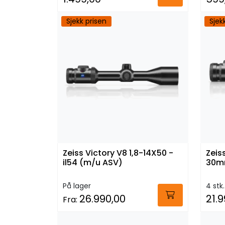
Sjekk prisen
Sjek
Zeiss Victory V8 1,8-14X50 -
Zeis
il54 (m/u ASV)
30mm
På lager
4 stk.
26.990,00
21.
Fra: