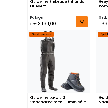
Guideline Embrace Enhånds
Grey
Fluesett
Komb
På lager
6 stk.
3.199,00
1.69
Fra:
Sjekk prisen
Sjek
Guideline Laxa 2.0
Guid
Vadepakke med Gummisåle
Vade