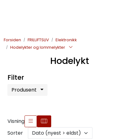
Skip to main content
JAKT
Forsiden
FRILUFTSLIV
Elektronikk
FISKE
Hodelykter og lommelykter
Hodelykt
FRILUFTSLIV
Filter
SOMMERSALG FISKE
Produsent
Visning
Sorter