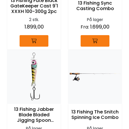
13 Fishing Fate Black
13 Fishing Sync
GateKeeper Cast 9'1
Casting Combo
XXXH 100-300g 2pc
2 stk.
På lager
1.899,00
1.699,00
Fra:
13 Fishing Jabber
13 Fishing The Snitch
Blade Bladed
Spinning Ice Combo
Jigging Spoon
Cosmic Perch
På lager
På lager