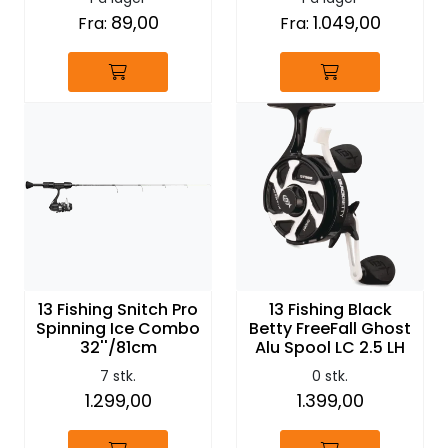
89,00
1.049,00
Fra:
Fra:
13 Fishing Snitch Pro
13 Fishing Black
Spinning Ice Combo
Betty FreeFall Ghost
32''/81cm
Alu Spool LC 2.5 LH
7 stk.
0 stk.
1.299,00
1.399,00