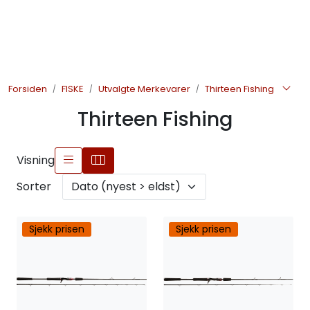
Skip to main content
JAKT
Forsiden
FISKE
Utvalgte Merkevarer
Thirteen Fishing
FISKE
Thirteen Fishing
FRILUFTSLIV
Visning
SOMMERSALG FISKE
Sorter
Sjekk prisen
Sjekk prisen