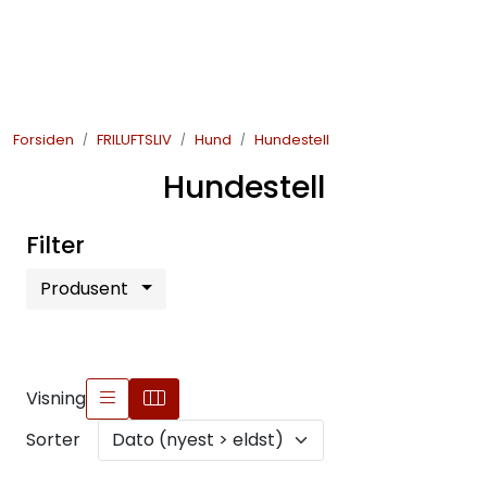
Skip to main content
JAKT
Forsiden
FRILUFTSLIV
Hund
Hundestell
FISKE
Hundestell
FRILUFTSLIV
Filter
SOMMERSALG FISKE
Produsent
Visning
Sorter