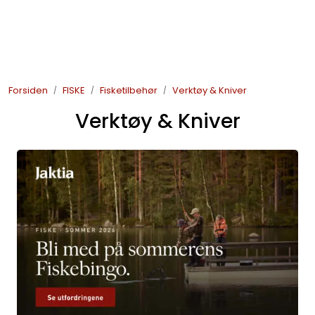
Skip to main content
JAKT
Forsiden
FISKE
Fisketilbehør
Verktøy & Kniver
FISKE
Verktøy & Kniver
FRILUFTSLIV
SOMMERSALG FISKE