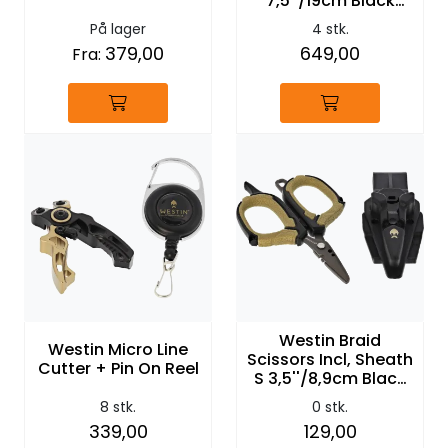
7,5''/19cm Black
Sand
På lager
4 stk.
379,00
649,00
Fra:
Westin Braid
Westin Micro Line
Scissors Incl, Sheath
Cutter + Pin On Reel
S 3,5''/8,9cm Black
Sand
8 stk.
0 stk.
339,00
129,00