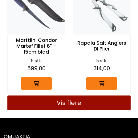
Marttiini Condor
Rapala Salt Anglers
Martef Fillet 6'' -
Dl Plier
15cm blad
5 stk.
5 stk.
599,00
314,00
Vis flere
OM JAKTIA