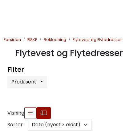
Skip to main content
JAKT
Forsiden
FISKE
Bekledning
Flytevest og Flytedresser
FISKE
Flytevest og Flytedresser
FRILUFTSLIV
Filter
SOMMERSALG FISKE
Produsent
Visning
Sorter