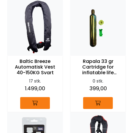
Baltic Breeze
Rapala 33 gr
Automatisk Vest
Cartridge for
40-150KG Svart
inflatable life
jackets
17 stk.
0 stk.
1.499,00
399,00