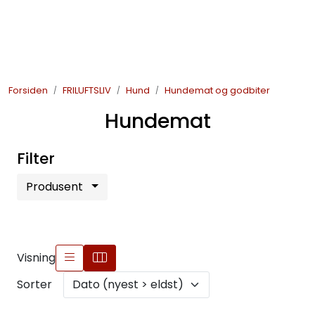
Skip to main content
JAKT
Forsiden
FRILUFTSLIV
Hund
Hundemat og godbiter
FISKE
Hundemat
FRILUFTSLIV
Filter
SOMMERSALG FISKE
Produsent
Visning
Sorter