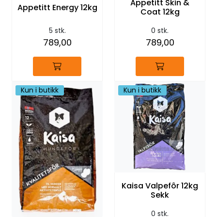
Appetitt Skin &
Appetitt Energy 12kg
Coat 12kg
5 stk.
0 stk.
789,00
789,00
Kun i butikk
Kun i butikk
Kaisa Valpefôr 12kg
Sekk
0 stk.