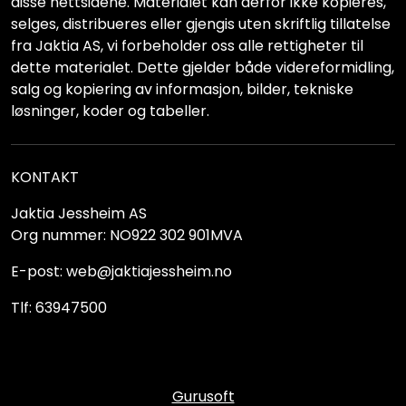
disse nettsidene. Materialet kan derfor ikke kopieres,
selges, distribueres eller gjengis uten skriftlig tillatelse
fra Jaktia AS, vi forbeholder oss alle rettigheter til
dette materialet. Dette gjelder både videreformidling,
salg og kopiering av informasjon, bilder, tekniske
løsninger, koder og tabeller.
KONTAKT
Jaktia Jessheim AS
Org nummer: NO922 302 901MVA
E-post: web@jaktiajessheim.no
Tlf: 63947500
Gurusoft