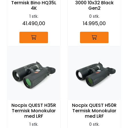
Termisk Bino HQ35L
3000 10x32 Black
4K
Gen2
1 stk.
0 stk.
41.490,00
14.995,00
Nocpix QUEST H35R
Nocpix QUEST H50R
Termisk Monokular
Termisk Monokular
med LRF
med LRF
1 stk.
0 stk.