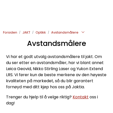
Skip to main content
JAKT
Forsiden
JAKT
Optikk
Avstandsmålere
FISKE
Avstandsmålere
FRILUFTSLIV
Vi har et godt utvalg avstandsmålere til jakt. Om
SOMMERSALG FISKE
du ser etter en avstandsmåler, har vi blant annet
Leica Geovid, Nikko Stirling Laser og Yukon Extend
LRS. Vi fører kun de beste merkene av den høyeste
kvaliteten på markedet, så du blir garantert
fornøyd med ditt kjøp hos oss på Jaktia.
Trenger du hjelp til å velge riktig?
Kontakt
oss i
dag!