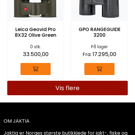
Leica Geovid Pro
GPO RANGEGUIDE
8X32 Olive Green
3200
0 stk.
På lager
33.500,00
17.295,00
Fra:
Vis flere
OM JAKTIA
Jaktia er Norges største butikkjede for jakt-, fiske og