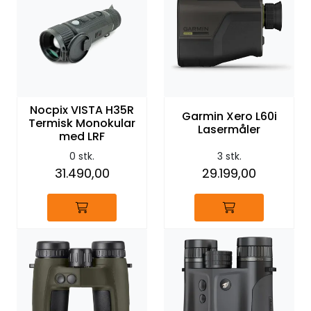
Nocpix VISTA H35R
Garmin Xero L60i
Termisk Monokular
Lasermåler
med LRF
0 stk.
3 stk.
31.490,00
29.199,00