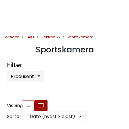
Skip to main content
JAKT
Forsiden
JAKT
Elektronikk
Sportskamera
FISKE
Sportskamera
FRILUFTSLIV
Filter
SOMMERSALG FISKE
Produsent
Visning
Sorter