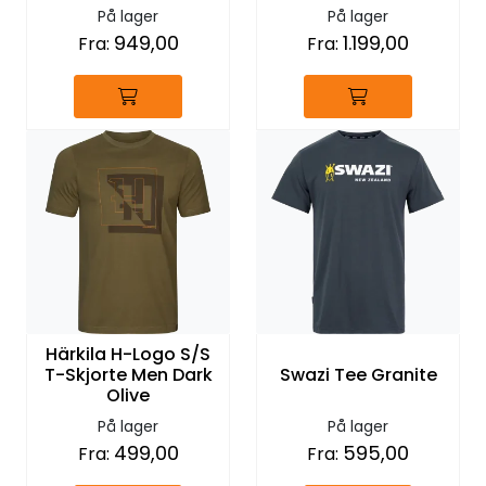
Olive/Willow Green
På lager
På lager
949,00
1.199,00
Fra:
Fra:
Härkila H-Logo S/S
T-Skjorte Men Dark
Swazi Tee Granite
Olive
På lager
På lager
499,00
595,00
Fra:
Fra: