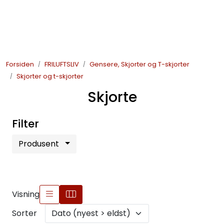
Skip to main content
JAKT
Forsiden
FRILUFTSLIV
Gensere, Skjorter og T-skjorter
FISKE
Skjorter og t-skjorter
Skjorte
FRILUFTSLIV
Filter
SOMMERSALG FISKE
Produsent
Visning
Sorter