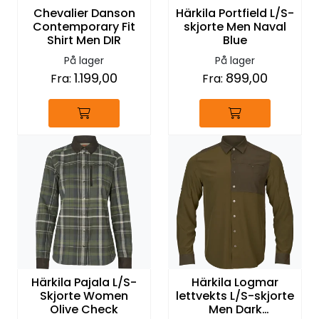
Chevalier Danson
Härkila Portfield L/S-
Contemporary Fit
skjorte Men Naval
Shirt Men DIR
Blue
På lager
På lager
1.199,00
899,00
Fra:
Fra:
Härkila Pajala L/S-
Härkila Logmar
Skjorte Women
lettvekts L/S-skjorte
Olive Check
Men Dark