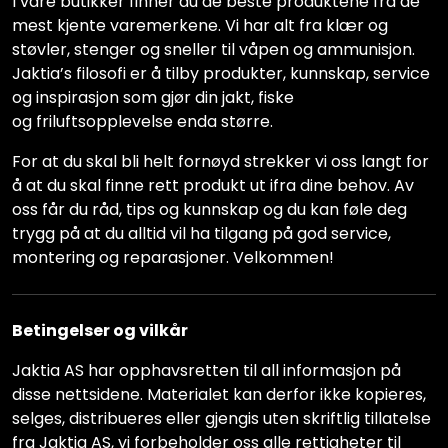
I våre butikker finner du de beste produktene fra de
mest kjente varemerkene. Vi har alt fra klær og
støvler, stenger og sneller til våpen og ammunisjon.
Jaktia’s filosofi er å tilby produkter, kunnskap, service
og inspirasjon som gjør din jakt, fiske
og friluftsopplevelse enda større.
For at du skal bli helt fornøyd strekker vi oss langt for
å at du skal finne rett produkt ut ifra dine behov. Av
oss får du råd, tips og kunnskap og du kan føle deg
trygg på at du alltid vil ha tilgang på god service,
montering og reparasjoner. Velkommen!
Betingelser og vilkår
Jaktia AS har opphavsretten til all informasjon på
disse nettsidene. Materialet kan derfor ikke kopieres,
selges, distribueres eller gjengis uten skriftlig tillatelse
fra Jaktia AS, vi forbeholder oss alle rettigheter til