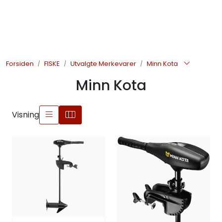
Skip to main content
JAKT
Forsiden
FISKE
Utvalgte Merkevarer
Minn Kota
FISKE
Minn Kota
FRILUFTSLIV
Visning
SOMMERSALG FISKE