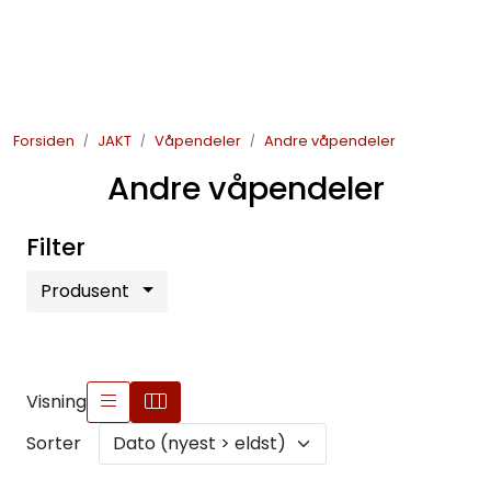
Skip to main content
JAKT
Forsiden
JAKT
Våpendeler
Andre våpendeler
FISKE
Andre våpendeler
FRILUFTSLIV
Filter
SOMMERSALG FISKE
Produsent
Visning
Sorter