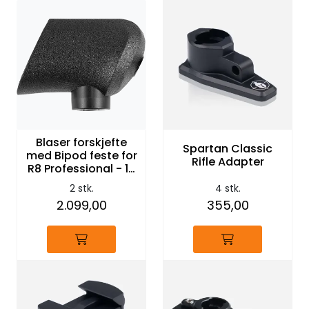
Blaser forskjefte
Spartan Classic
med Bipod feste for
Rifle Adapter
R8 Professional - 17
mm Profil
2 stk.
4 stk.
2.099,00
355,00