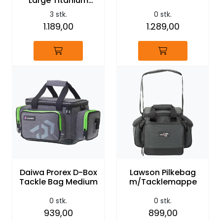
Large Titanium
Black
3 stk.
0 stk.
1.189,00
1.289,00
Daiwa Prorex D-Box
Lawson Pilkebag
Tackle Bag Medium
m/Tacklemappe
0 stk.
0 stk.
939,00
899,00