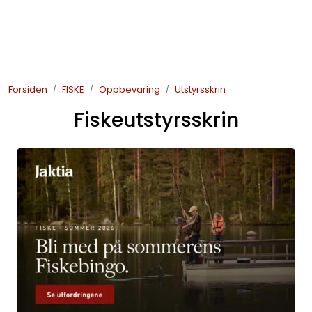
Skip to main content
JAKT
Forsiden
FISKE
Oppbevaring
Utstyrsskrin
FISKE
Fiskeutstyrsskrin
FRILUFTSLIV
SOMMERSALG FISKE