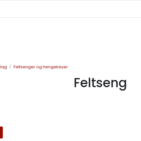
|
|
|
avekort
Infosenter
Ledige Stillinger
NJFF Medlemstilbud
rlag
Feltsenger og hengekøyer
Feltseng