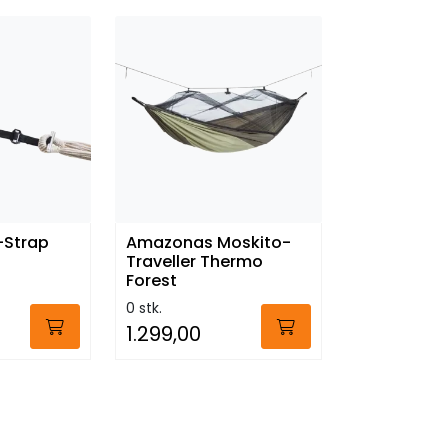
-Strap
Amazonas Moskito-
Traveller Thermo
Forest
0 stk.
1.299,00