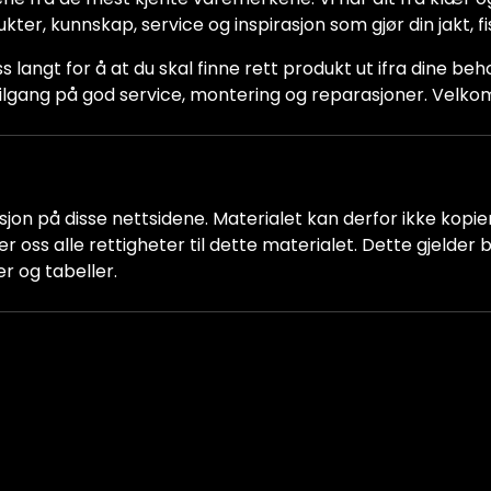
dukter, kunnskap, service og inspirasjon som gjør din jakt, f
ss langt for å at du skal finne rett produkt ut ifra dine be
ha tilgang på god service, montering og reparasjoner. Vel
jon på disse nettsidene. Materialet kan derfor ikke kopiere
older oss alle rettigheter til dette materialet. Dette gjelde
er og tabeller.