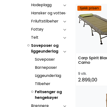
Hodeplagg
Sjekk prisen
Hansker og votter
Friluftstilbehør
Fottøy
Telt
Soveposer og
liggeunderlag
Carp Spirit Bla
Soveposer
Camo
Barneposer
9 stk.
Liggeunderlag
2.899,00
Tilbehør
Feltsenger og
hengekøyer
Brennere