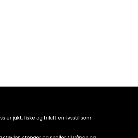
 er jakt, fiske og friluft en livsstil som
 støvler, stenger og sneller til våpen og