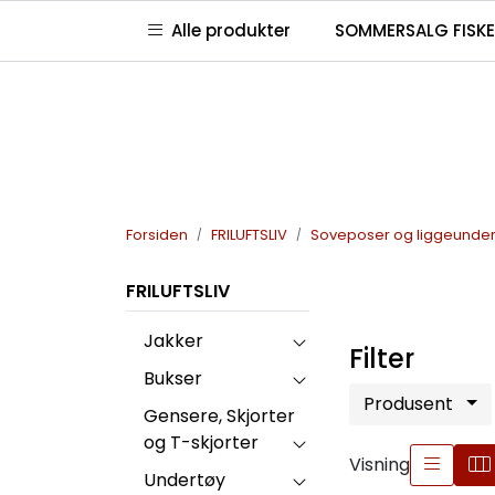
Skip to main content
|
|
|
Alle produkter
SOMMERSALG FISKE
Kontakt oss
Våre butikker
Club Jaktia
G
Forsiden
FRILUFTSLIV
Soveposer og liggeunde
FRILUFTSLIV
Jakker
Filter
Bukser
Produsent
Gensere, Skjorter
og T-skjorter
Visning
Undertøy