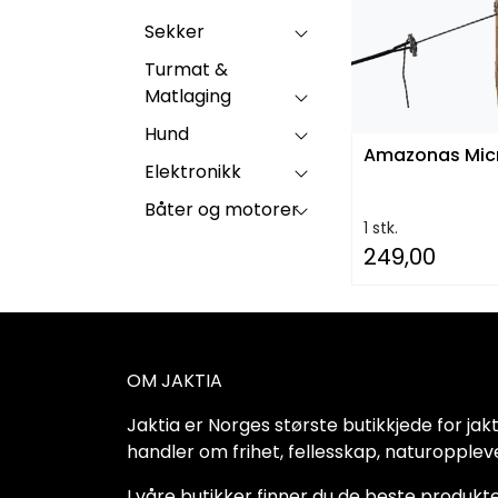
Sekker
Turmat &
Matlaging
Hund
Amazonas Mic
Elektronikk
Båter og motorer
1 stk.
249,00
OM JAKTIA
Jaktia er Norges største butikkjede for jakt-,
handler om frihet, fellesskap, naturoppleve
I våre butikker finner du de beste produkte