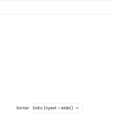
Infosenter
Logg inn
Sorter