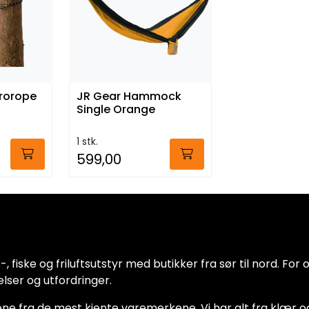
rorope
JR Gear Hammock
Single Orange
1 stk.
599,00
 fiske og friluftsutstyr med butikker fra sør til nord. For oss
lser og utfordringer.
ne fra de mest kjente varemerkene. Vi har alt fra klær og