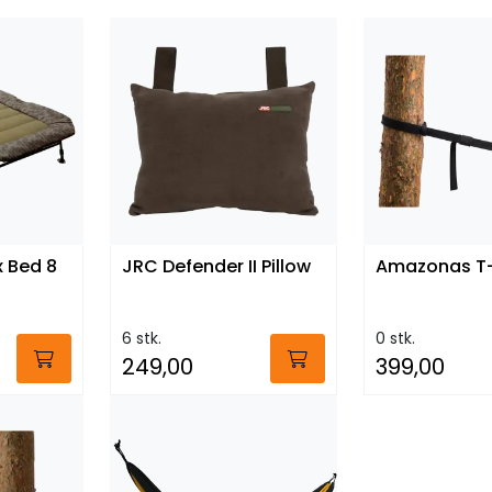
x Bed 8
JRC Defender II Pillow
Amazonas T
6 stk.
0 stk.
249,00
399,00