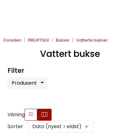
Skip to main content
JAKT
Forsiden
FRILUFTSLIV
Bukser
Vatterte bukser
FISKE
Vattert bukse
FRILUFTSLIV
Filter
SOMMERSALG FISKE
Produsent
Visning
Sorter