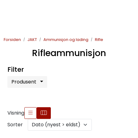
Skip to main content
JAKT
Forsiden
JAKT
Ammunisjon og lading
Rifle
FISKE
Rifleammunisjon
FRILUFTSLIV
Filter
SOMMERSALG FISKE
Produsent
Visning
Sorter