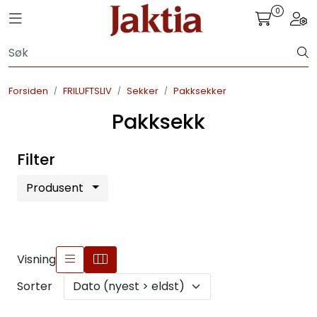
Skip to main content
0
Toggle navigation
Togg
JAKT
Forsiden
FRILUFTSLIV
Sekker
Pakksekker
FISKE
Pakksekk
FRILUFTSLIV
Filter
SOMMERSALG FISKE
Produsent
Visning
Sorter