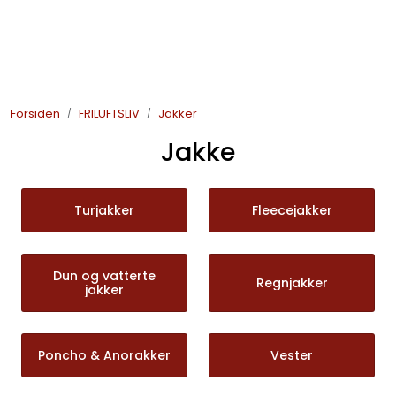
Skip to main content
JAKT
Forsiden
FRILUFTSLIV
Jakker
FISKE
Jakke
FRILUFTSLIV
Turjakker
Fleecejakker
SOMMERSALG FISKE
Dun og vatterte
Regnjakker
jakker
Poncho & Anorakker
Vester