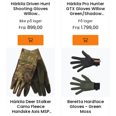
Härkila Driven Hunt
Härkila Pro Hunter
Shooting Gloves
GTX Gloves Willow
Willow
Green/Shadow
Green/Shadow
Brown
Ikke på lager
På lager
Brown
899,00
1.799,00
Fra:
Fra:
Härkila Deer Stalker
Beretta Hardface
Camo Fleece
Gloves - Green
Handske Axis MSP
Moss