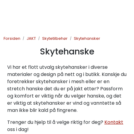
Skip to main content
JAKT
Forsiden
JAKT
Skytetilbehør
Skytehansker
FISKE
Skytehanske
FRILUFTSLIV
Vi har et flott utvalg skytehansker i diverse
SOMMERSALG FISKE
materialer og design på nett og i butikk. Kanskje du
foretrekker skytehansker i mesh eller er en
stretch hanske det du er på jakt etter? Passform
og komfort er viktig når du velger hanske, og det
er viktig at skytehansker er vind og vanntette så
man ikke blir kald på fingrene.
Trenger du hjelp til å velge riktig for deg?
Kontakt
oss i dag!