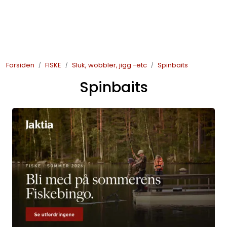
Skip to main content
JAKT
Forsiden
FISKE
Sluk, wobbler, jigg -etc
Spinbaits
FISKE
Spinbaits
FRILUFTSLIV
SOMMERSALG FISKE