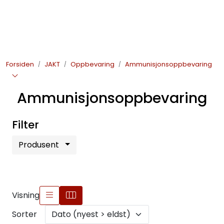
Skip to main content
JAKT
Forsiden
JAKT
Oppbevaring
Ammunisjonsoppbevaring
FISKE
Ammunisjonsoppbevaring
FRILUFTSLIV
Filter
SOMMERSALG FISKE
Produsent
Visning
Sorter