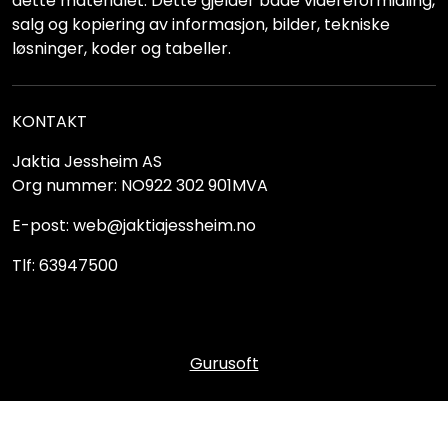
dette materialet. Dette gjelder både videreformidling,
salg og kopiering av informasjon, bilder, tekniske
løsninger, koder og tabeller.
KONTAKT
Jaktia Jessheim AS
Org nummer: NO922 302 901MVA
E-post: web@jaktiajessheim.no
Tlf: 63947500
Gurusoft