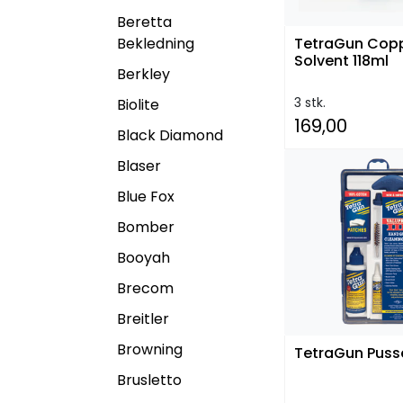
Beretta
Bekledning
TetraGun Cop
Solvent 118ml
Berkley
3 stk.
Biolite
169,00
Black Diamond
Blaser
Blue Fox
Bomber
Booyah
Brecom
Breitler
Browning
TetraGun Puss
Brusletto