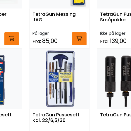
per
TetraGun Messing
TetraGun Pu
JAG
Småpakke
På lager
Ikke på lager
85,00
139,00
Fra:
Fra:
esett
TetraGun Pussesett
TetraGun Pu
Kal. 22/6,5/30