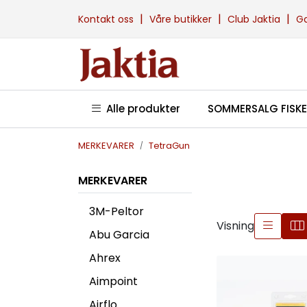
Skip to main content
|
|
|
Kontakt oss
Våre butikker
Club Jaktia
G
Alle produkter
SOMMERSALG FISKE
MERKEVARER
TetraGun
MERKEVARER
3M-Peltor
Visning
Abu Garcia
Ahrex
Aimpoint
Airflo