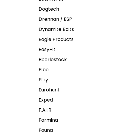
Dogtech
Drennan / ESP
Dynamite Baits
Eagle Products
EasyHit
Eberlestock
Elbe
Eley
Eurohunt
Exped
F.A.I.R
Farmina
Fauna