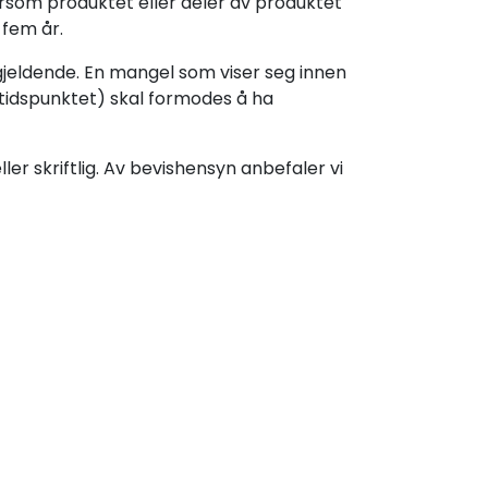
rsom produktet eller deler av produktet
 fem år.
 gjeldende. En mangel som viser seg innen
tidspunktet) skal formodes å ha
er skriftlig. Av bevishensyn anbefaler vi