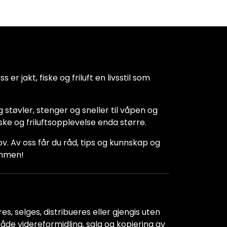
 er jakt, fiske og friluft en livsstil som
 støvler, stenger og sneller til våpen og
iske og friluftsopplevelse enda større.
hov. Av oss får du råd, tips og kunnskap og
kommen!
s, selges, distribueres eller gjengis uten
r både videreformidling, salg og kopiering av