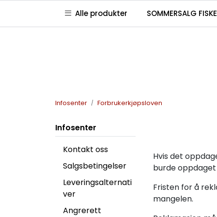
Skip to main content
|
|
|
Alle produkter
SOMMERSALG FISKE
Kontakt oss
Våre butikker
Club Jaktia
G
Infosenter
Forbrukerkjøpsloven
Infosenter
Kontakt oss
Hvis det oppdage
Salgsbetingelser
burde oppdaget d
Leveringsalternati
Fristen for å re
ver
mangelen.
Angrerett