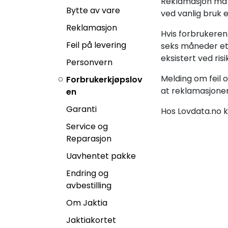
Reklamasjon må s
Bytte av vare
ved vanlig bruk e
Reklamasjon
Hvis forbrukeren
Feil på levering
seks måneder ett
eksistert ved ri
Personvern
Melding om feil 
Forbrukerkjøpslov
at reklamasjonen 
en
Garanti
Hos Lovdata.no k
Service og
Reparasjon
Uavhentet pakke
Endring og
avbestilling
Om Jaktia
Jaktiakortet