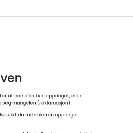
Infosenter
Logg inn
oven
ter at han eller hun oppdaget, eller
pe seg mangelen (reklamasjon).
 tidspunkt da forbrukeren oppdaget