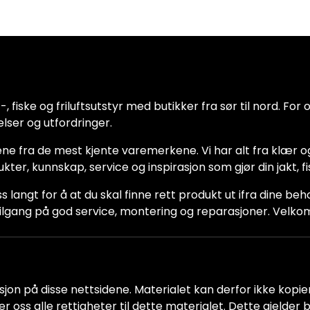
 fiske og friluftsutstyr med butikker fra sør til nord. For oss
lser og utfordringer.
ne fra de mest kjente varemerkene. Vi har alt fra klær og
dukter, kunnskap, service og inspirasjon som gjør din jakt, f
ss langt for å at du skal finne rett produkt ut ifra dine be
ha tilgang på god service, montering og reparasjoner. Vel
jon på disse nettsidene. Materialet kan derfor ikke kopiere
older oss alle rettigheter til dette materialet. Dette gjelde