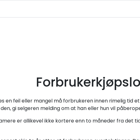
|
|
|
avekort
Infosenter
Ledige Stillinger
NJFF Medlemstilbud
Forbrukerkjøpsl
s en feil eller mangel må forbrukeren innen rimelig tid et
en, gi selgeren melding om at han eller hun vil påbero
klamere er allikevel ikke kortere enn to måneder fra det