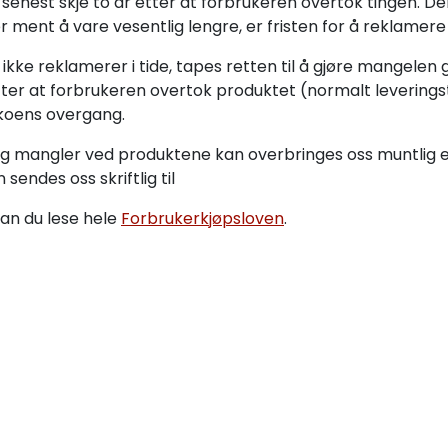
enest skje to år etter at forbrukeren overtok tingen. De
r ment å vare vesentlig lengre, er fristen for å reklamere
 ikke reklamerer i tide, tapes retten til å gjøre mangelen
er at forbrukeren overtok produktet (normalt leverings
sikoens overgang.
og mangler ved produktene kan overbringes oss muntlig ell
sendes oss skriftlig til
an du lese hele
Forbrukerkjøpsloven
.