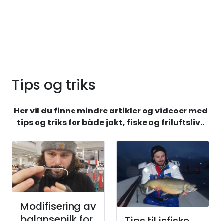
Skip to main content
JAKT
FISKE
Tips og triks
FRILUFTSLIV
Her vil du finne mindre artikler og videoer med
SOMMERSALG FISKE
tips og triks for både jakt, fiske og friluftsliv..
Modifisering av
balansepilk for
Tips til isfiske