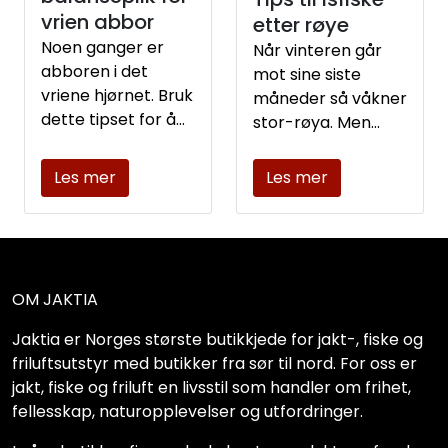
vrien abbor
etter røye
Noen ganger er
Når vinteren går
abboren i det
mot sine siste
vriene hjørnet. Bruk
måneder så våkner
dette tipset for å
stor-røya. Men
lure flere på
med mye snø og is
kroken..
så er det visse ting
Les mer
Les mer
du burde tenke på.
OM JAKTIA
Jaktia er Norges største butikkjede for jakt-, fiske og
friluftsutstyr med butikker fra sør til nord. For oss er
jakt, fiske og friluft en livsstil som handler om frihet,
fellesskap, naturopplevelser og utfordringer.