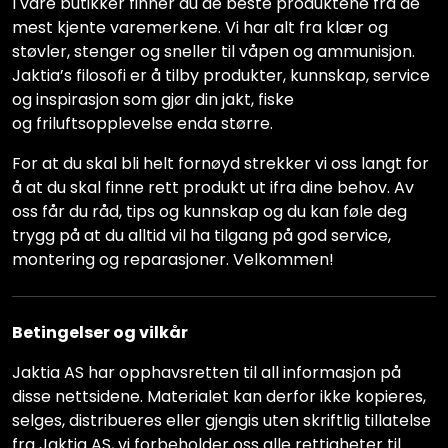
I våre butikker finner du de beste produktene fra de
mest kjente varemerkene. Vi har alt fra klær og
støvler, stenger og sneller til våpen og ammunisjon.
Jaktia’s filosofi er å tilby produkter, kunnskap, service
og inspirasjon som gjør din jakt, fiske
og friluftsopplevelse enda større.
For at du skal bli helt fornøyd strekker vi oss langt for
å at du skal finne rett produkt ut ifra dine behov. Av
oss får du råd, tips og kunnskap og du kan føle deg
trygg på at du alltid vil ha tilgang på god service,
montering og reparasjoner. Velkommen!
Betingelser og vilkår
Jaktia AS har opphavsretten til all informasjon på
disse nettsidene. Materialet kan derfor ikke kopieres,
selges, distribueres eller gjengis uten skriftlig tillatelse
fra Jaktia AS, vi forbeholder oss alle rettigheter til