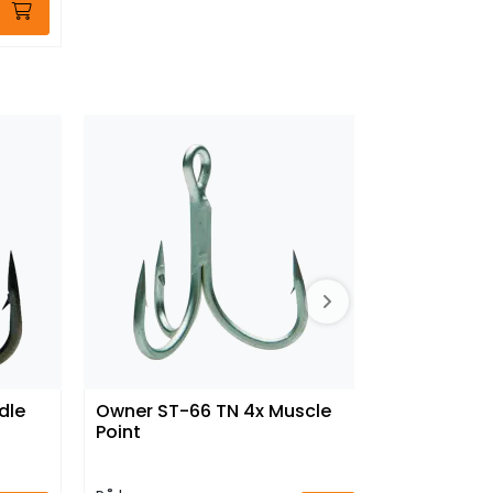
185,00
dle
Owner ST-66 TN 4x Muscle
Owner STN
Point