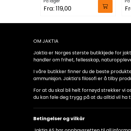
På lager
På 
Fra:
119,00
Fr
OM JAKTIA
Jaktia er Norges største butikkjede for jakt-,
handler om frihet, fellesskap, naturoppleve
I våre butikker finner du de beste produkte
ammunisjon. Jaktia’s filosofi er å tilby pro
For at du skal bli helt fornøyd strekker vi o
du kan føle deg trygg på at du alltid vil 
Betingelser og vilkår
Jaktia AS har opphavsretten til all informas