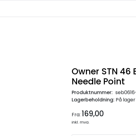
|
|
|
avekort
Infosenter
Ledige Stillinger
NJFF Medlemstilbud
Owner STN 46 
Needle Point
Produktnummer:
seb0616
Lagerbeholdning:
På lager
169,00
Fra:
inkl. mva.