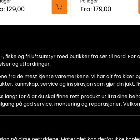
lager
På lager
a:
129,00
Fra:
179,00
 fiske og friluftsutstyr med butikker fra sør til nord. For oss
lser og utfordringer.
ne fra de mest kjente varemerkene. Vi har alt fra klær og
dukter, kunnskap, service og inspirasjon som gjør din jakt, f
ss langt for å at du skal finne rett produkt ut ifra dine be
ha tilgang på god service, montering og reparasjoner. Vel
jon på disse nettsidene. Materialet kan derfor ikke kopiere