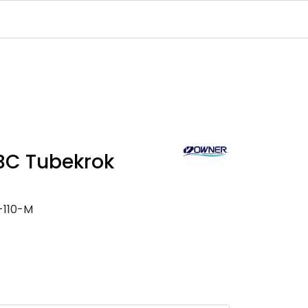
Infosenter
Logg inn
BC Tubekrok
-110-M