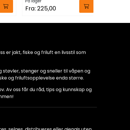
På lager
På lager
Fra:
225,00
Fra:
139,
 er jakt, fiske og friluft en livsstil som
 støvler, stenger og sneller til våpen og
iske og friluftsopplevelse enda større.
hov. Av oss får du råd, tips og kunnskap og
kommen!
s, selges, distribueres eller gjengis uten