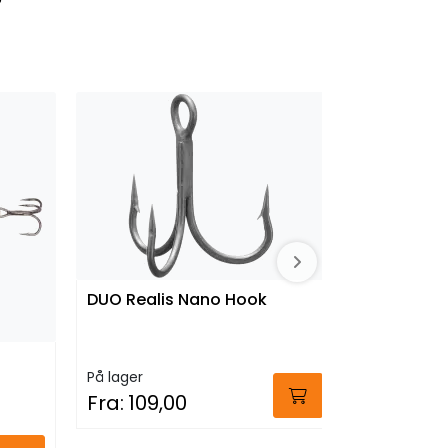
DUO Realis Nano Hook
StrikePro
På lager
Flyt 11cm 
Fra:
109,00
På lager