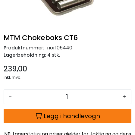
MTM Chokeboks CT6
Produktnummer:
nor105440
Lagerbeholdning:
4 stk.
239,00
inkl. mva.
-
+
Legg i handlevogn
NB: Lagerstatus og priser gjelder for Jaktia.no og dens