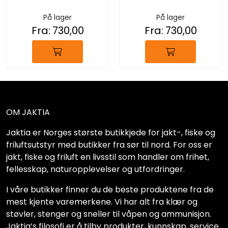
På lager
På lager
Fra:
730,00
Fra:
730,00
OM JAKTIA
Jaktia er Norges største butikkjede for jakt-, fiske og
friluftsutstyr med butikker fra sør til nord. For oss er
jakt, fiske og friluft en livsstil som handler om frihet,
fellesskap, naturopplevelser og utfordringer.
I våre butikker finner du de beste produktene fra de
mest kjente varemerkene. Vi har alt fra klær og
støvler, stenger og sneller til våpen og ammunisjon.
Jaktia’s filosofi er å tilby produkter, kunnskap, service