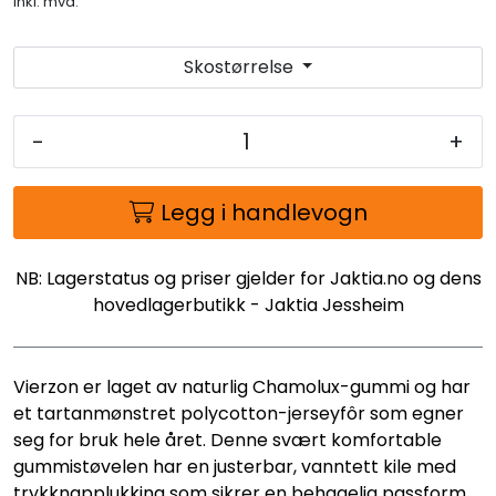
inkl. mva.
Skostørrelse
-
+
Legg i handlevogn
NB: Lagerstatus og priser gjelder for Jaktia.no og dens
hovedlagerbutikk - Jaktia Jessheim
Vierzon er laget av naturlig Chamolux-gummi og har
et tartanmønstret polycotton-jerseyfôr som egner
seg for bruk hele året. Denne svært komfortable
gummistøvelen har en justerbar, vanntett kile med
trykknapplukking som sikrer en behagelig passform