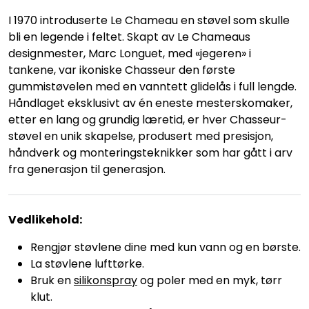
I 1970 introduserte Le Chameau en støvel som skulle
bli en legende i feltet. Skapt av Le Chameaus
designmester, Marc Longuet, med «jegeren» i
tankene, var ikoniske Chasseur den første
gummistøvelen med en vanntett glidelås i full lengde.
Håndlaget eksklusivt av én eneste mesterskomaker,
etter en lang og grundig læretid, er hver Chasseur-
støvel en unik skapelse, produsert med presisjon,
håndverk og monteringsteknikker som har gått i arv
fra generasjon til generasjon.
Vedlikehold:
Rengjør støvlene dine med kun vann og en børste.
La støvlene lufttørke.
Bruk en
silikonspray
og poler med en myk, tørr
klut.