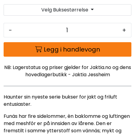
Velg Buksestørrelse
-
+
Legg i handlevogn
NB: Lagerstatus og priser gjelder for Jaktia.no og dens
hovedlagerbutikk - Jaktia Jessheim
Haunter sin nyeste serie bukser for jakt og friluft
entusiaster.
Funäs har fire sidelommer, èn baklomme og luftingen
med meshfôr er på innsiden av lårene. Den er
fremstilt i samme ytterstoff som vännäs; mykt og