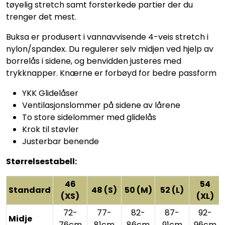
tøyelig stretch samt forsterkede partier der du
trenger det mest.
Buksa er produsert i vannavvisende 4-veis stretch i
nylon/spandex. Du regulerer selv midjen ved hjelp av
borrelås i sidene, og benvidden justeres med
trykknapper. Knærne er forbøyd for bedre passform
YKK Glidelåser
Ventilasjonslommer på sidene av lårene
To store sidelommer med glidelås
Krok til støvler
Justerbar benende
Størrelsestabell:
46
54
Standard
48 (S)
50 (M)
52 (L)
(XS)
(XL)
72-
77-
82-
87-
92-
Midje
76cm
81cm
86cm
91cm
96cm