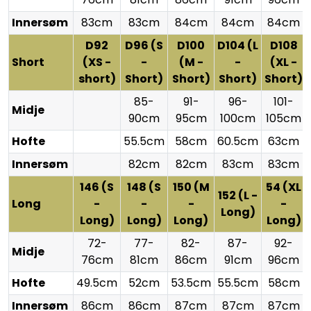
Innersøm
83cm
83cm
84cm
84cm
84cm
D92
D96 (S
D100
D104 (L
D108
Short
(XS -
-
(M -
-
(XL -
short)
Short)
Short)
Short)
Short)
85-
91-
96-
101-
Midje
90cm
95cm
100cm
105cm
Hofte
55.5cm
58cm
60.5cm
63cm
Innersøm
82cm
82cm
83cm
83cm
146 (S
148 (S
150 (M
54 (XL
152 (L -
Long
-
-
-
-
Long)
Long)
Long)
Long)
Long)
72-
77-
82-
87-
92-
Midje
76cm
81cm
86cm
91cm
96cm
Hofte
49.5cm
52cm
53.5cm
55.5cm
58cm
Innersøm
86cm
86cm
87cm
87cm
87cm