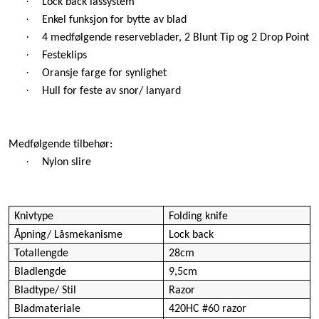
·
Lock back låssystem
·
Enkel funksjon for bytte av blad
·
4 medfølgende reserveblader, 2 Blunt Tip og 2 Drop Point
·
Festeklips
·
Oransje farge for synlighet
·
Hull for feste av snor/ lanyard
Medfølgende tilbehør:
·
Nylon slire
Knivtype
Folding knife
Åpning/ Låsmekanisme
Lock back
Totallengde
28cm
Bladlengde
9,5cm
Bladtype/ Stil
Razor
Bladmateriale
420HC #60 razor