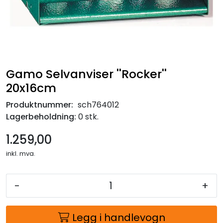
Gamo Selvanviser ''Rocker''
20x16cm
Produktnummer:
sch764012
Lagerbeholdning:
0 stk.
1.259,00
inkl. mva.
-
+
Legg i handlevogn