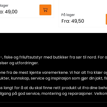
lager
a:
49,00
På lager
Fra:
49,50
 fiske og friluftsutstyr med butikker fra sør til nord. For oss
lser og utfordringer.
ne fra de mest kjente varemerkene. Vi har alt fra klær og
dukter, kunnskap, service og inspirasjon som gjør din jakt, f
ss langt for å at du skal finne rett produkt ut ifra dine be
ha tilgang på god service, montering og reparasjoner. Vel