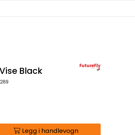
Infosenter
Logg inn
Vise Black
0289
Legg i handlevogn