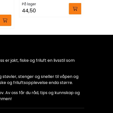
På lager
Fra:
34,
44,50
 er jakt, fiske og friluft en livsstil som
 støvler, stenger og sneller til våpen og
iske og friluftsopplevelse enda større.
hov. Av oss får du råd, tips og kunnskap og
kommen!