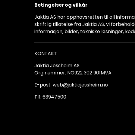
Betingelser og vilkår
Jaktia AS har opphavsretten til all informas
skriftlig tillatelse fra Jaktia AS, vi forbeh
informasjon, bilder, tekniske løsninger, kod
KONTAKT
Jaktia Jessheim AS
Org nummer: NO922 302 901MVA
E-post: web@jaktiajessheim.no
Tlf: 63947500