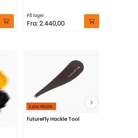
På lager
På lager
Fra:
2.440,00
Fra:
3.79
SJEKK PRISEN
SJEKK PRISEN
FutureFly 
FutureFly Hackle Tool
På lager