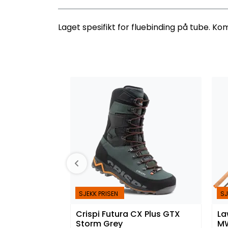
Laget spesifikt for fluebinding på tube. Ko
SJEKK PRISEN
SJ
Crispi Futura CX Plus GTX
La
Storm Grey
M