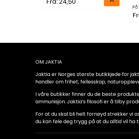
Fra:
24,50
På 
Fr
OM JAKTIA
Jaktia er Norges største butikkjede for jakt-,
handler om frihet, fellesskap, naturoppleve
I våre butikker finner du de beste produkte
ammunisjon. Jaktia’s filosofi er å tilby pro
For at du skal bli helt fornøyd strekker vi o
du kan føle deg trygg på at du alltid vil 