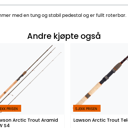
mmer med en tung og stabil pedestal og er fullt roterbar.
Andre kjøpte også
EKK PRISEN
SJEKK PRISEN
wson Arctic Trout Aramid
Lawson Arctic Trout Tel
W S4