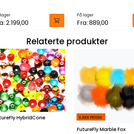
lager
På lager
a:
2.199,00
Fra:
889,00
Relaterte produkter
tureFly HybridCone
SJEKK PRISEN
FutureFly Marble Fox