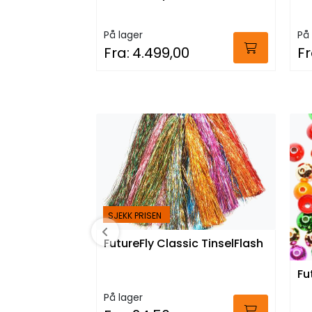
På lager
På 
Fra:
4.499,00
Fr
SJEKK PRISEN
FutureFly Classic TinselFlash
Fu
På lager