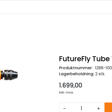
|
|
|
avekort
Infosenter
Ledige Stillinger
NJFF Medlemstilbud
FutureFly Tube 
Produktnummer:
1288-10
Lagerbeholdning:
2 stk.
1.699,00
inkl. mva.
-
+