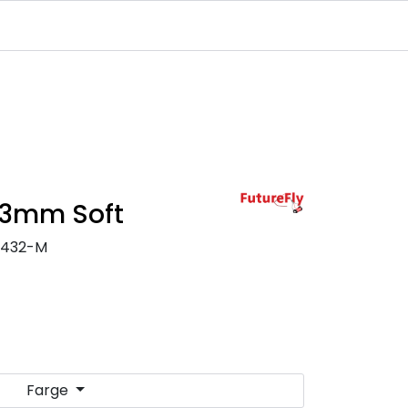
Infosenter
Logg inn
 3mm Soft
0432-M
Farge