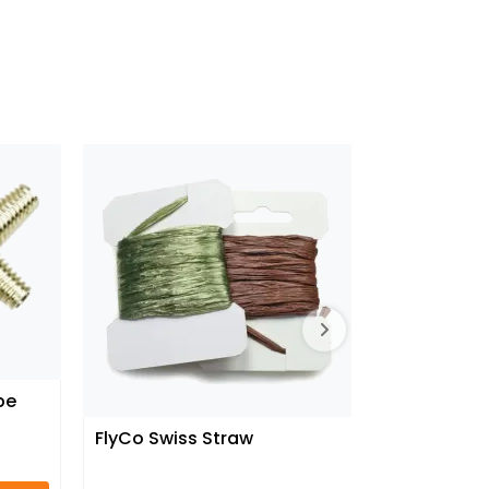
be
FlyCo Swiss Straw
Lamson K
Tool Stan