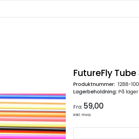
|
|
|
avekort
Infosenter
Ledige Stillinger
NJFF Medlemstilbud
FutureFly Tube
Produktnummer:
1288-10
Lagerbeholdning:
På lager
59,00
Fra:
inkl. mva.