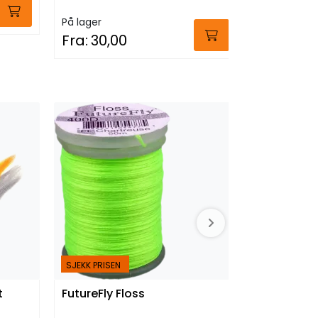
På lager
På lager
Fra:
30,00
299,00
FutureFly
SJEKK PRISEN
t
FutureFly Floss