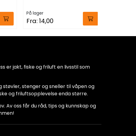
På lager
Fra:
49,
På lager
Fra:
14,00
 er jakt, fiske og friluft en livsstil som
 støvler, stenger og sneller til våpen og
iske og friluftsopplevelse enda større.
hov. Av oss får du råd, tips og kunnskap og
kommen!