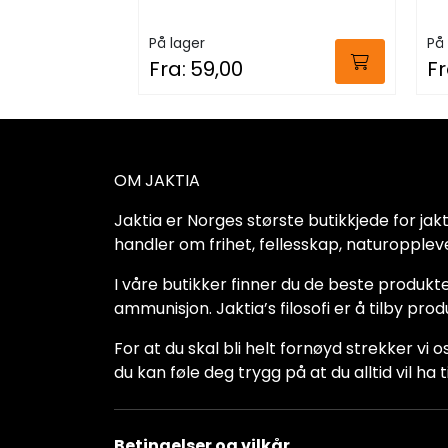
På lager
På 
Fra:
59,00
Fr
OM JAKTIA
Jaktia er Norges største butikkjede for jakt-,
handler om frihet, fellesskap, naturoppleve
I våre butikker finner du de beste produkte
ammunisjon. Jaktia’s filosofi er å tilby pro
For at du skal bli helt fornøyd strekker vi o
du kan føle deg trygg på at du alltid vil 
Betingelser og vilkår