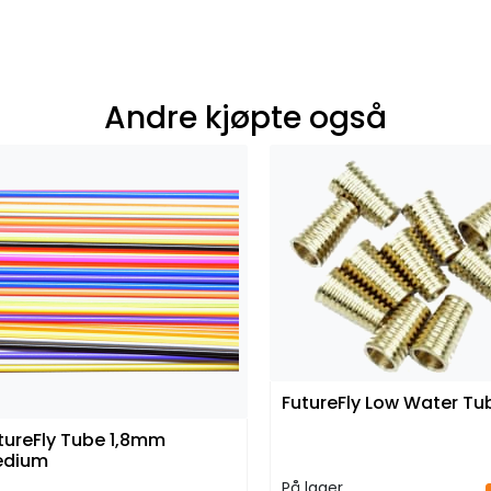
Andre kjøpte også
FutureFly Low Water Tu
tureFly Tube 1,8mm
edium
På lager