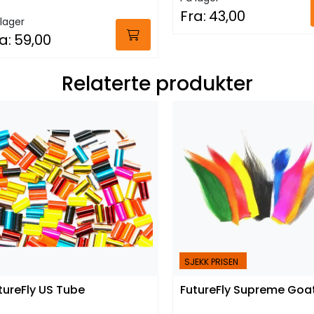
Fra:
43,00
lager
a:
59,00
Relaterte produkter
SJEKK PRISEN
tureFly US Tube
FutureFly Supreme Goa