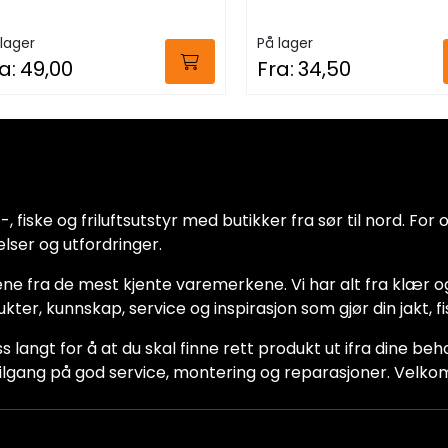
lager
På lager
a:
49,00
Fra:
34,50
 fiske og friluftsutstyr med butikker fra sør til nord. For oss
lser og utfordringer.
ne fra de mest kjente varemerkene. Vi har alt fra klær og
dukter, kunnskap, service og inspirasjon som gjør din jakt, f
ss langt for å at du skal finne rett produkt ut ifra dine be
ha tilgang på god service, montering og reparasjoner. Vel