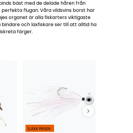
 binds bäst med de delade håren från
perfekta flugan. Våra vildsvins borst har
es organet är alla fiskarters viktigaste
ndare och laxfiskare ser till att alltid ha
iskreta färger.
SJEKK PRISEN
SJEKK PRISEN