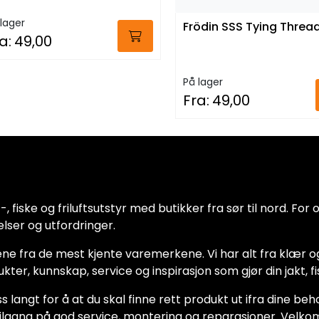
lager
Frödin SSS Tying Threa
a:
49,00
På lager
Fra:
49,00
 fiske og friluftsutstyr med butikker fra sør til nord. For oss
lser og utfordringer.
ne fra de mest kjente varemerkene. Vi har alt fra klær og
dukter, kunnskap, service og inspirasjon som gjør din jakt, f
ss langt for å at du skal finne rett produkt ut ifra dine be
ha tilgang på god service, montering og reparasjoner. Vel