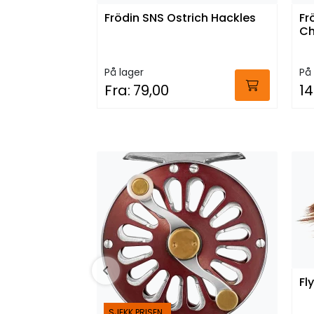
Frödin SNS Ostrich Hackles
Fr
Ch
På lager
På 
Fra:
79,00
14
Fl
SJEKK PRISEN