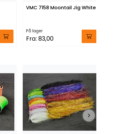
VMC 7158 Moontail Jig White
VMC 7158 
Redtail C
På lager
På lager
Fra:
83,00
Fra:
83,0
SJEKK PRISEN
FutureFly
Opossum