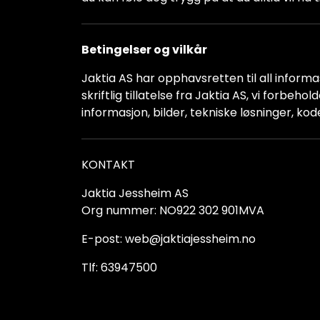
Betingelser og vilkår
Jaktia AS har opphavsretten til all informas
skriftlig tillatelse fra Jaktia AS, vi forbeh
informasjon, bilder, tekniske løsninger, kod
KONTAKT
Jaktia Jessheim AS
Org nummer: NO922 302 901MVA
E-post: web@jaktiajessheim.no
Tlf: 63947500