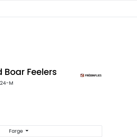
Infosenter
Logg inn
d Boar Feelers
1124-M
Farge