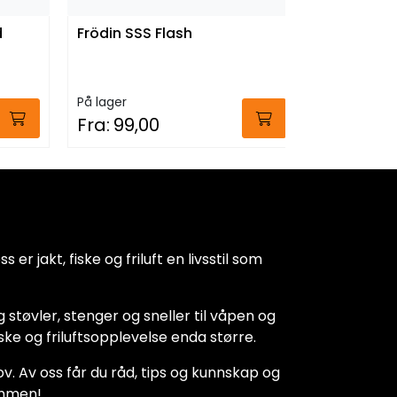
d
Frödin SSS Flash
På lager
Fra:
69,
På lager
Fra:
99,00
 er jakt, fiske og friluft en livsstil som
 støvler, stenger og sneller til våpen og
iske og friluftsopplevelse enda større.
hov. Av oss får du råd, tips og kunnskap og
kommen!