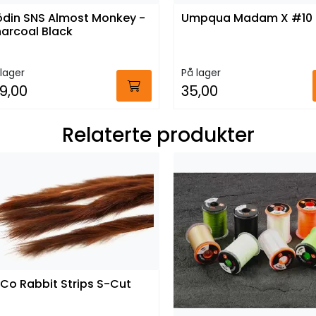
ödin SNS Almost Monkey -
Umpqua Madam X #10
arcoal Black
lager
På lager
9,00
35,00
Relaterte produkter
yCo Rabbit Strips S-Cut