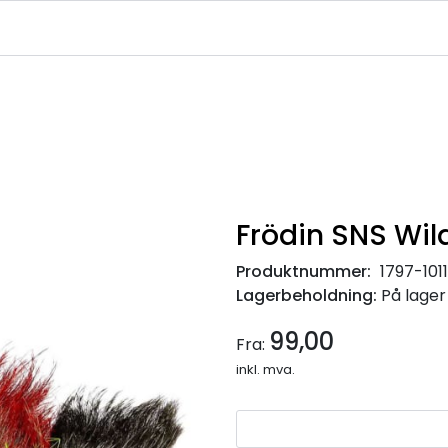
|
|
|
avekort
Infosenter
Ledige Stillinger
NJFF Medlemstilbud
Frödin SNS Wil
Produktnummer:
1797-10
Lagerbeholdning:
På lager
99,00
Fra:
inkl. mva.