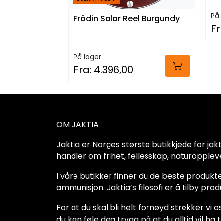
På 
Frödin Salar Reel Burgundy
Fr
På lager
Fra:
4.396,00
OM JAKTIA
Jaktia er Norges største butikkjede for jakt-,
handler om frihet, fellesskap, naturoppleve
I våre butikker finner du de beste produkte
ammunisjon. Jaktia’s filosofi er å tilby pro
For at du skal bli helt fornøyd strekker vi o
du kan føle deg trygg på at du alltid vil 