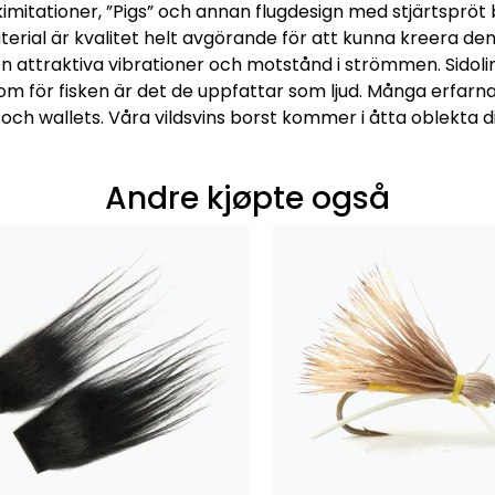
mitationer, ”Pigs” och annan flugdesign med stjärtspröt
erial är kvalitet helt avgörande för att kunna kreera den 
n attraktiva vibrationer och motstånd i strömmen. Sidolinj
m för fisken är det de uppfattar som ljud. Många erfarna bi
och wallets. Våra vildsvins borst kommer i åtta oblekta d
Andre kjøpte også