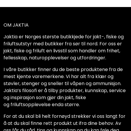
OM JAKTIA
Jaktia er Norges største butikkjede for jakt-, fiske og
friluftsutstyr med butikker fra sør til nord. For oss er
jakt, fiske og friluft en livsstil som handler om frihet,
fellesskap, naturopplevelser og utfordringer.
I våre butikker finner du de beste produktene fra de
mest kjente varemerkene. Vi har alt fra klær og
støvler, stenger og sneller til våpen og ammunisjon.
Jaktia’s filosofi er å tilby produkter, kunnskap, service
og inspirasjon som gjør din jakt, fiske
og friluftsopplevelse enda større.
For at du skal bli helt fornøyd strekker vi oss langt for
å at du skal finne rett produkt ut ifra dine behov. Av
oss får du råd, tips og kunnskap og du kan føle deg