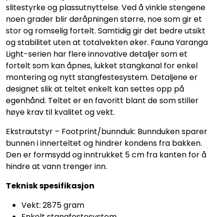
slitestyrke og plassutnyttelse. Ved å vinkle stengene
noen grader blir døråpningen større, noe som gir et
stor og romselig fortelt. Samtidig gir det bedre utsikt
og stabilitet uten at totalvekten øker. Fauna Yaranga
Light-serien har flere innovative detaljer som et
fortelt som kan åpnes, lukket stangkanal for enkel
montering og nytt stangfestesystem. Detaljene er
designet slik at teltet enkelt kan settes opp på
egenhånd. Teltet er en favoritt blant de som stiller
høye krav til kvalitet og vekt.
Ekstrautstyr – Footprint/bunnduk: Bunnduken sparer
bunnen i innerteltet og hindrer kondens fra bakken.
Den er formsydd og inntrukket 5 cm fra kanten for å
hindre at vann trenger inn.
Teknisk spesifikasjon
Vekt: 2875 gram
Enkelt stangfestesystem