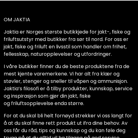
OM JAKTIA
Jaktia er Norges største butikkjede for jakt-, fiske og
friluftsutstyr med butikker fra sør til nord. For oss er
jakt, fiske og friluft en livsstil som handler om frihet,
fellesskap, naturopplevelser og utfordringer.
I våre butikker finner du de beste produktene fra de
mest kjente varemerkene. Vi har alt fra klær og
støvler, stenger og sneller til våpen og ammunisjon.
Jaktia’s filosofi er å tilby produkter, kunnskap, service
og inspirasjon som gjør din jakt, fiske
og friluftsopplevelse enda større.
For at du skal bli helt fornøyd strekker vi oss langt for
å at du skal finne rett produkt ut ifra dine behov. Av
oss får du råd, tips og kunnskap og du kan føle deg
trygg på at du alltid vil ha tilgang på god service,