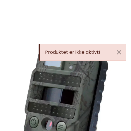
Skip to main content
JAKT
FISKE
Produktet er ikke aktivt!
FRILUFTSLIV
SOMMERSALG FISKE