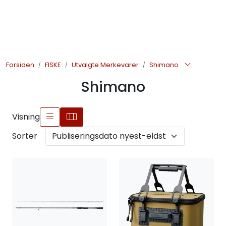
Skip to main content
JAKT
Forsiden
FISKE
Utvalgte Merkevarer
Shimano
FISKE
Shimano
FRILUFTSLIV
Visning
SOMMERSALG FISKE
Sorter