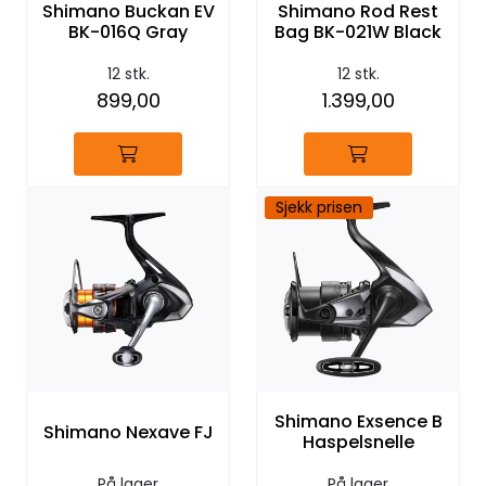
Shimano Buckan EV
Shimano Rod Rest
BK-016Q Gray
Bag BK-021W Black
12 stk.
12 stk.
899,00
1.399,00
Sjekk prisen
Shimano Exsence B
Shimano Nexave FJ
Haspelsnelle
På lager
På lager