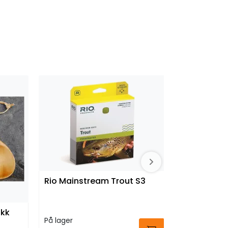
Rio Mainstream Trout S3
ikk
Daiwa Pro
På lager
Pelagic H