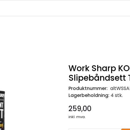
|
|
|
avekort
Infosenter
Ledige Stillinger
NJFF Medlemstilbud
Work Sharp K
Slipebåndsett T
Produktnummer:
altWSSA
Lagerbeholdning:
4 stk.
259,00
inkl. mva.