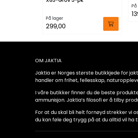
X65-Grov 5-pk
På 
13
På lager
299,00
OM JAKTIA
Jaktia er Norges største butikkjede for jakt-,
handler om frihet, fellesskap, naturoppleve
I våre butikker finner du de beste produkte
ammunisjon. Jaktia’s filosofi er å tilby pro
For at du skal bli helt fornøyd strekker vi o
du kan føle deg trygg på at du alltid vil 