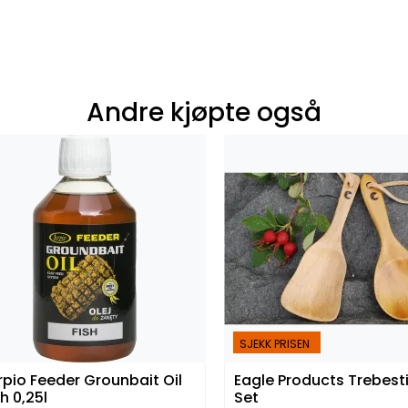
Andre kjøpte også
SJEKK PRISEN
rpio Feeder Grounbait Oil
Eagle Products Trebest
sh 0,25l
Set