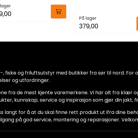
lager
9,00
På lager
379,00
 fiske og friluftsutstyr med butikker fra sør til nord. For oss
lser og utfordringer.
ne fra de mest kjente varemerkene. Vi har alt fra klær og
dukter, kunnskap, service og inspirasjon som gjør din jakt, f
ss langt for å at du skal finne rett produkt ut ifra dine be
ha tilgang på god service, montering og reparasjoner. Vel