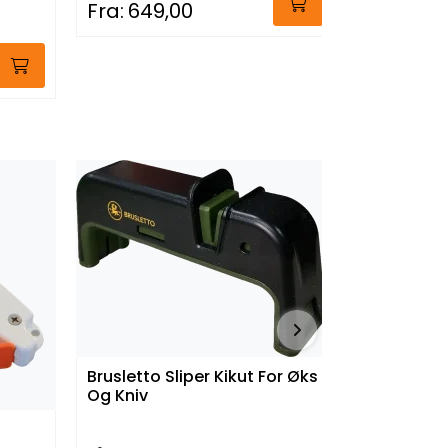
Fra:
649,00
På lager
Fra:
79,0
Brusletto Sliper Kikut For Øks
Og Kniv