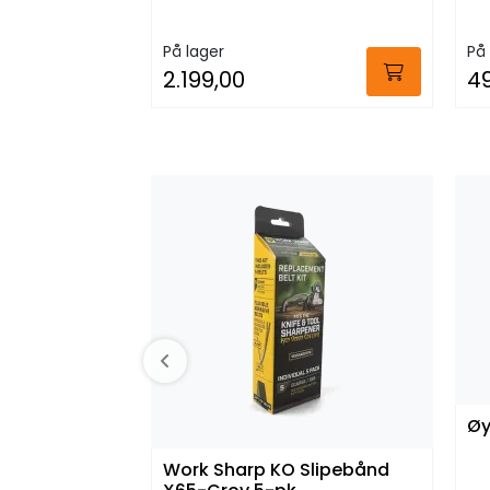
På lager
På 
2.199,00
4
Øy
Work Sharp KO Slipebånd