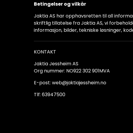
Betingelser og vilkår
Jaktia AS har opphavsretten til all informas
skriftlig tillatelse fra Jaktia AS, vi forbeh
informasjon, bilder, tekniske løsninger, kod
KONTAKT
Jaktia Jessheim AS
Org nummer: NO922 302 901MVA
E-post: web@jaktiajessheim.no
Tlf: 63947500