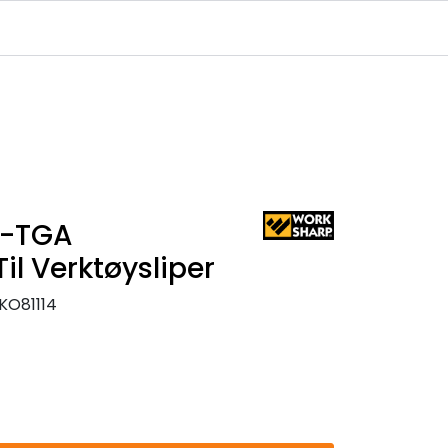
Infosenter
Logg inn
O-TGA
il Verktøysliper
KO81114