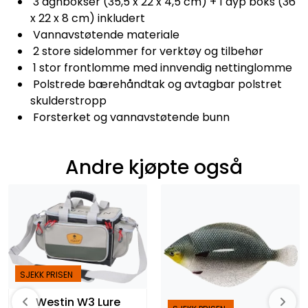
3 agnbokser (35,5 x 22 x 4,5 cm) + 1 dyp boks (36
x 22 x 8 cm) inkludert
Vannavstøtende materiale
2 store sidelommer for verktøy og tilbehør
1 stor frontlomme med innvendig nettinglomme
Polstrede bærehåndtak og avtagbar polstret
skulderstropp
Forsterket og vannavstøtende bunn
Andre kjøpte også
SJEKK PRISEN
Westin W3 Lure